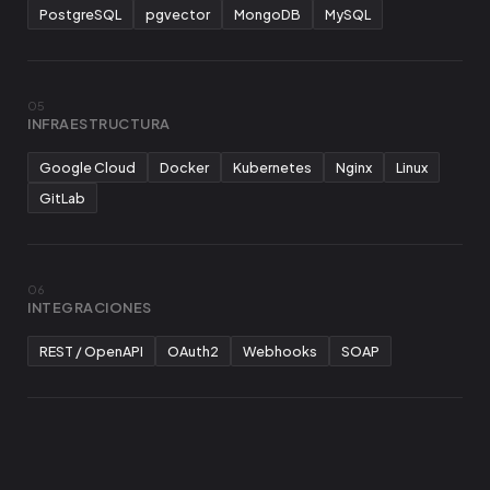
PostgreSQL
pgvector
MongoDB
MySQL
05
INFRAESTRUCTURA
Google Cloud
Docker
Kubernetes
Nginx
Linux
GitLab
06
INTEGRACIONES
REST / OpenAPI
OAuth2
Webhooks
SOAP