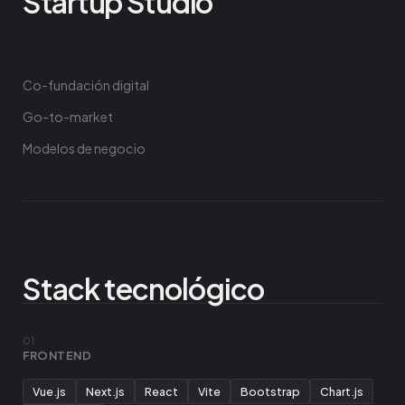
Startup Studio
Co-fundación digital
Go-to-market
Modelos de negocio
Stack tecnológico
01
FRONTEND
Vue.js
Next.js
React
Vite
Bootstrap
Chart.js