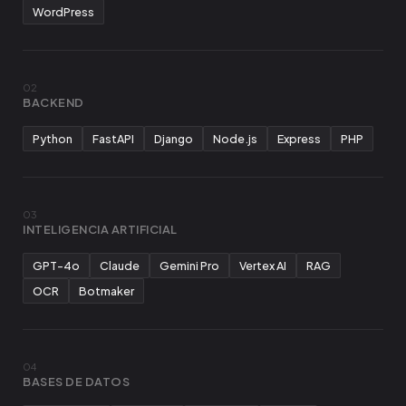
WordPress
02
BACKEND
Python
FastAPI
Django
Node.js
Express
PHP
03
INTELIGENCIA ARTIFICIAL
GPT-4o
Claude
Gemini Pro
Vertex AI
RAG
OCR
Botmaker
04
BASES DE DATOS